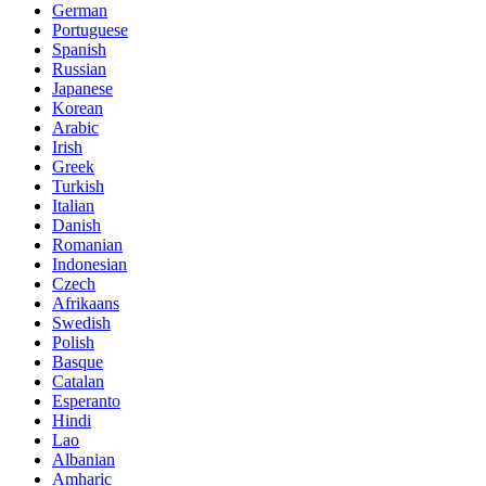
German
Portuguese
Spanish
Russian
Japanese
Korean
Arabic
Irish
Greek
Turkish
Italian
Danish
Romanian
Indonesian
Czech
Afrikaans
Swedish
Polish
Basque
Catalan
Esperanto
Hindi
Lao
Albanian
Amharic