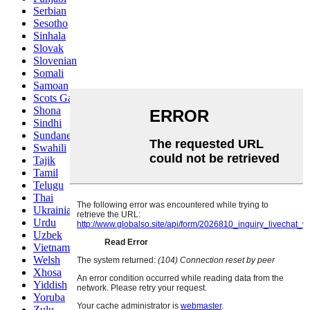
Serbian
Sesotho
Sinhala
Slovak
Slovenian
Somali
Samoan
Scots Gaelic
Shona
Sindhi
Sundanese
Swahili
Tajik
Tamil
Telugu
Thai
Ukrainian
Urdu
Uzbek
Vietnamese
Welsh
Xhosa
Yiddish
Yoruba
Zulu